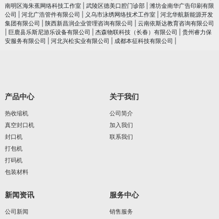
南明区海朱蕉网络科技工作室
|
武陵区德美口腔门诊部
|
潍坊金南华广告印刷有限
公司
|
河北广浩管件有限公司
|
义乌市泳绣网络技术工作室
|
河北华航新能源开发
集团有限公司
|
陕西新昌润企业管理咨询有限公司
|
云南依斯达教育咨询有限公司
|
巨鹿县乐斯尼游乐设备有限公司
|
杰森物联科技（长春）有限公司
|
贵州睿力保
安服务有限公司
|
河北兴松实业有限公司
|
成都本征科技有限公司
|
产品中心
关于我们
热收缩机
公司简介
真空封口机
加入我们
封口机
联系我们
打包机
打码机
包装材料
新闻资讯
服务中心
公司新闻
销售服务