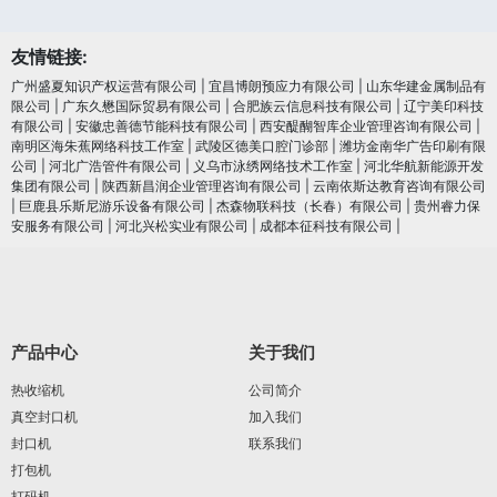
友情链接:
广州盛夏知识产权运营有限公司
|
宜昌博朗预应力有限公司
|
山东华建金属制品有
限公司
|
广东久懋国际贸易有限公司
|
合肥族云信息科技有限公司
|
辽宁美印科技
有限公司
|
安徽忠善德节能科技有限公司
|
西安醍醐智库企业管理咨询有限公司
|
南明区海朱蕉网络科技工作室
|
武陵区德美口腔门诊部
|
潍坊金南华广告印刷有限
公司
|
河北广浩管件有限公司
|
义乌市泳绣网络技术工作室
|
河北华航新能源开发
集团有限公司
|
陕西新昌润企业管理咨询有限公司
|
云南依斯达教育咨询有限公司
|
巨鹿县乐斯尼游乐设备有限公司
|
杰森物联科技（长春）有限公司
|
贵州睿力保
安服务有限公司
|
河北兴松实业有限公司
|
成都本征科技有限公司
|
产品中心
关于我们
热收缩机
公司简介
真空封口机
加入我们
封口机
联系我们
打包机
打码机