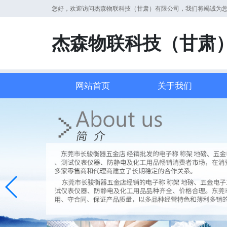
您好，欢迎访问杰森物联科技（甘肃）有限公司，我们将竭诚为
杰森物联科技（甘肃
网站首页
关于我们