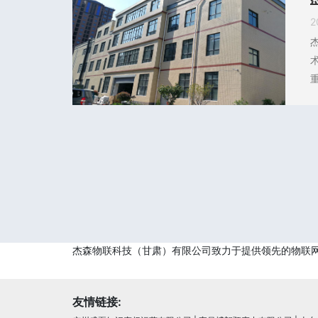
2
杰森物联科技（甘肃）有限公司致力于提供领先的物联
友情链接: