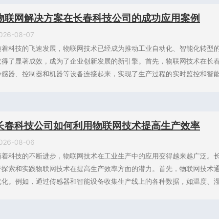
物联网解决方案在长春科技公司的成功应用案例
026-08-07
随着科技的飞速发展，物联网技术已经成为推动工业自动化、智能化转型
取得了显著成效，成为了企业创新发展的新引擎。首先，物联网技术在长
传感器、控制器和机器等设备连接起来，实现了生产过程的实时监控和智能调
长春科技公司如何利用物联网技术提高生产效率
026-08-06
随着科技的不断进步，物联网技术在工业生产中的应用变得越来越广泛。
于探索和实践物联网技术在提高生产效率方面的潜力。首先，物联网技术
优化。例如，通过传感器和智能设备收集生产线上的各种数据，如温度、湿度