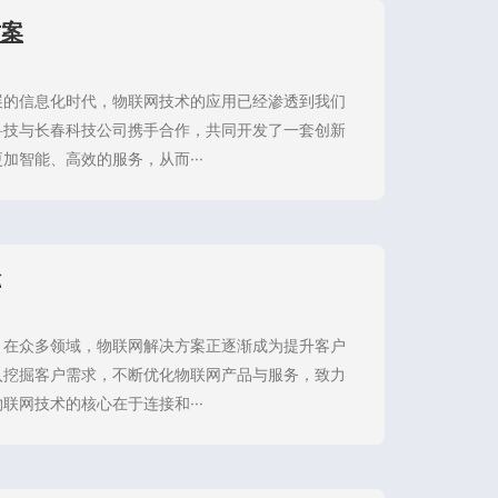
方案
展的信息化时代，物联网技术的应用已经渗透到我们
科技与长春科技公司携手合作，共同开发了一套创新
智能、高效的服务，从而···
验
。在众多领域，物联网解决方案正逐渐成为提升客户
入挖掘客户需求，不断优化物联网产品与服务，致力
网技术的核心在于连接和···