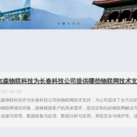
杰森物联科技为长春科技公司提供哪些物联网技术
026-08-08
杰森物联科技作为长春科技公司的物联网技术支持，为公司提供了全方位
的物联网项目经验，能够根据客户的具体需求，提供定制化的物联网解决
备连接与管理、数据收集与处理、数据分析与应用、系统安全与维护等。这些