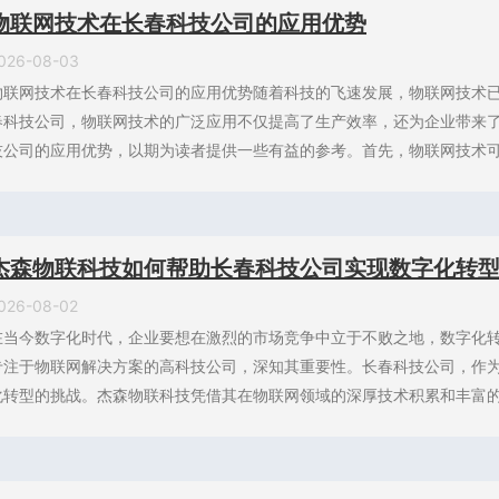
物联网技术在长春科技公司的应用优势
026-08-03
物联网技术在长春科技公司的应用优势随着科技的飞速发展，物联网技术
春科技公司，物联网技术的广泛应用不仅提高了生产效率，还为企业带来
技公司的应用优势，以期为读者提供一些有益的参考。首先，物联网技术可以
杰森物联科技如何帮助长春科技公司实现数字化转
026-08-02
在当今数字化时代，企业要想在激烈的市场竞争中立于不败之地，数字化
专注于物联网解决方案的高科技公司，深知其重要性。长春科技公司，作
化转型的挑战。杰森物联科技凭借其在物联网领域的深厚技术积累和丰富的项