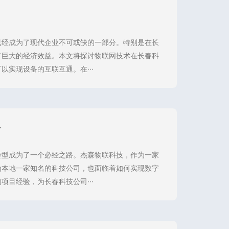
已经成为了现代企业不可或缺的一部分。特别是在长
了巨大的经济效益。本文将探讨物联网技术在长春科
实现设备的互联互通。在···
型
转型成为了一个必经之路。杰森物联科技，作为一家
为本地一家知名的科技公司，也面临着如何实现数字
目经验，为长春科技公司···