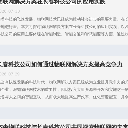
物联网解决方案在长春科技公司的应用实践
026-07-30
随着科技的飞速发展，物联网技术已经成为推动社会进步的重要力量。在
荼地进行着。本文将探讨物联网解决方案在长春科技公司的应用实践，以
科技公司的应用主要体现在智能制造、智能交通和智慧能源等方面。通过物联
长春科技公司如何通过物联网解决方案提高竞争力
026-07-29
在当今快速发展的科技时代，物联网解决方案已经成为企业提升竞争力的
的企业，深知物联网技术的重要性，因此投入大量资源来开发和实施这一
设备与人之间的智能互联，从而极大地提高生产效率、优化资源配置，并创造
杰森物联科技与长春科技公司共同探索物联网的未