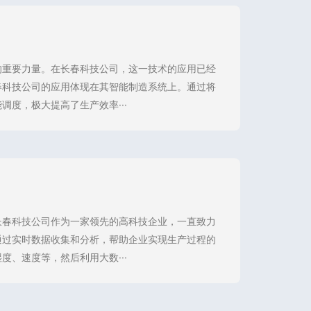
的重要力量。在长春科技公司，这一技术的应用已经
春科技公司的应用体现在其智能制造系统上。通过将
度，极大提高了生产效率···
长春科技公司作为一家领先的高科技企业，一直致力
通过实时数据收集和分析，帮助企业实现生产过程的
、速度等，然后利用大数···