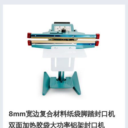
8mm宽边复合材料纸袋脚踏封口机
双面加热胶袋大功率铝架封口机