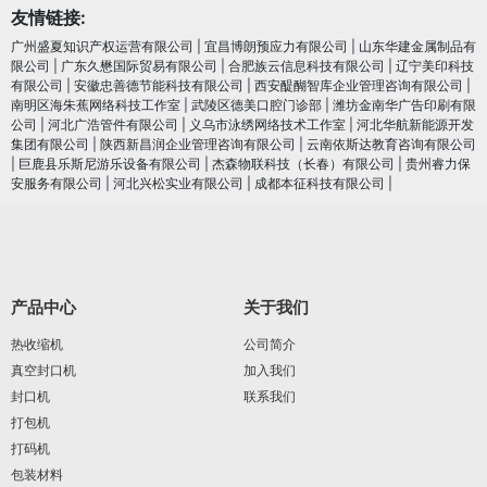
友情链接:
广州盛夏知识产权运营有限公司
|
宜昌博朗预应力有限公司
|
山东华建金属制品有
限公司
|
广东久懋国际贸易有限公司
|
合肥族云信息科技有限公司
|
辽宁美印科技
有限公司
|
安徽忠善德节能科技有限公司
|
西安醍醐智库企业管理咨询有限公司
|
南明区海朱蕉网络科技工作室
|
武陵区德美口腔门诊部
|
潍坊金南华广告印刷有限
公司
|
河北广浩管件有限公司
|
义乌市泳绣网络技术工作室
|
河北华航新能源开发
集团有限公司
|
陕西新昌润企业管理咨询有限公司
|
云南依斯达教育咨询有限公司
|
巨鹿县乐斯尼游乐设备有限公司
|
杰森物联科技（长春）有限公司
|
贵州睿力保
安服务有限公司
|
河北兴松实业有限公司
|
成都本征科技有限公司
|
产品中心
关于我们
热收缩机
公司简介
真空封口机
加入我们
封口机
联系我们
打包机
打码机
包装材料