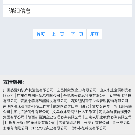
详细信息
首页
上一页
下一页
尾页
友情链接:
广州盛夏知识产权运营有限公司
|
宜昌博朗预应力有限公司
|
山东华建金属制品有
限公司
|
广东久懋国际贸易有限公司
|
合肥族云信息科技有限公司
|
辽宁美印科技
有限公司
|
安徽忠善德节能科技有限公司
|
西安醍醐智库企业管理咨询有限公司
|
南明区海朱蕉网络科技工作室
|
武陵区德美口腔门诊部
|
潍坊金南华广告印刷有限
公司
|
河北广浩管件有限公司
|
义乌市泳绣网络技术工作室
|
河北华航新能源开发
集团有限公司
|
陕西新昌润企业管理咨询有限公司
|
云南依斯达教育咨询有限公司
|
巨鹿县乐斯尼游乐设备有限公司
|
杰森物联科技（长春）有限公司
|
贵州睿力保
安服务有限公司
|
河北兴松实业有限公司
|
成都本征科技有限公司
|