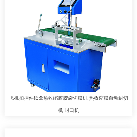
飞机扣挂件纸盒热收缩膜胶袋切膜机 热收缩膜自动封切
机 封口机