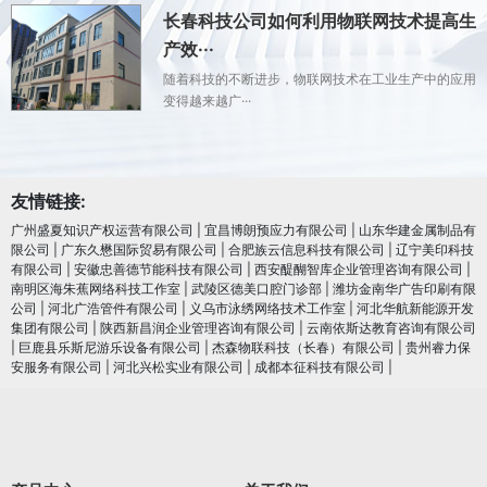
长春科技公司如何利用物联网技术提高生
产效···
随着科技的不断进步，物联网技术在工业生产中的应用
变得越来越广···
友情链接:
广州盛夏知识产权运营有限公司
|
宜昌博朗预应力有限公司
|
山东华建金属制品有
限公司
|
广东久懋国际贸易有限公司
|
合肥族云信息科技有限公司
|
辽宁美印科技
有限公司
|
安徽忠善德节能科技有限公司
|
西安醍醐智库企业管理咨询有限公司
|
南明区海朱蕉网络科技工作室
|
武陵区德美口腔门诊部
|
潍坊金南华广告印刷有限
公司
|
河北广浩管件有限公司
|
义乌市泳绣网络技术工作室
|
河北华航新能源开发
集团有限公司
|
陕西新昌润企业管理咨询有限公司
|
云南依斯达教育咨询有限公司
|
巨鹿县乐斯尼游乐设备有限公司
|
杰森物联科技（长春）有限公司
|
贵州睿力保
安服务有限公司
|
河北兴松实业有限公司
|
成都本征科技有限公司
|