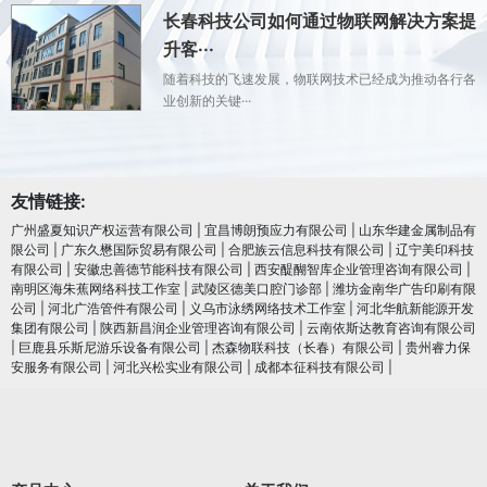
长春科技公司如何通过物联网解决方案提
升客···
随着科技的飞速发展，物联网技术已经成为推动各行各
业创新的关键···
友情链接:
广州盛夏知识产权运营有限公司
|
宜昌博朗预应力有限公司
|
山东华建金属制品有
限公司
|
广东久懋国际贸易有限公司
|
合肥族云信息科技有限公司
|
辽宁美印科技
有限公司
|
安徽忠善德节能科技有限公司
|
西安醍醐智库企业管理咨询有限公司
|
南明区海朱蕉网络科技工作室
|
武陵区德美口腔门诊部
|
潍坊金南华广告印刷有限
公司
|
河北广浩管件有限公司
|
义乌市泳绣网络技术工作室
|
河北华航新能源开发
集团有限公司
|
陕西新昌润企业管理咨询有限公司
|
云南依斯达教育咨询有限公司
|
巨鹿县乐斯尼游乐设备有限公司
|
杰森物联科技（长春）有限公司
|
贵州睿力保
安服务有限公司
|
河北兴松实业有限公司
|
成都本征科技有限公司
|