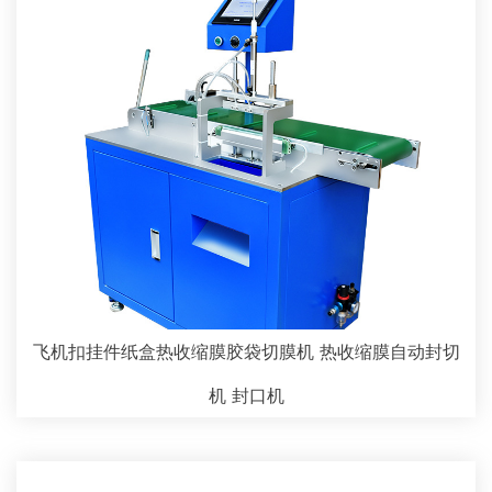
飞机扣挂件纸盒热收缩膜胶袋切膜机 热收缩膜自动封切
机 封口机