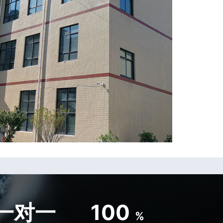
一对一
100
%